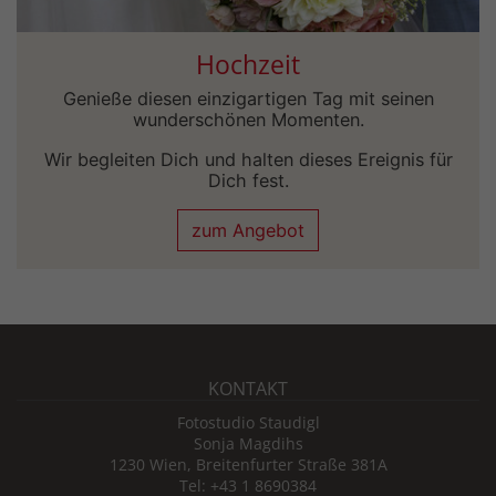
Hochzeit
Genieße diesen einzigartigen Tag mit seinen
wunderschönen Momenten.
Wir begleiten Dich und halten dieses Ereignis für
Dich fest.
zum Angebot
KONTAKT
Fotostudio Staudigl
Sonja Magdihs
1230 Wien, Breitenfurter Straße 381A
Tel: +43 1 8690384