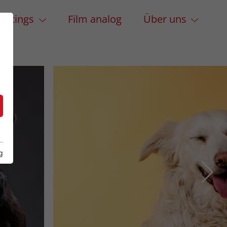
hootings
Film analog
Über uns
g