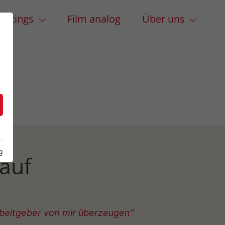
hootings
Film analog
Über uns
g
auf
beitgeber von mir überzeugen"