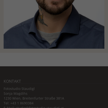
KONTAKT
Fotostudio Staudigl
Sonja Magdihs
1230 Wien, Breitenfurter Straße 381A
Tel: +43 1 8690384
E-Mail: studio@fotostudio-staudigl.at