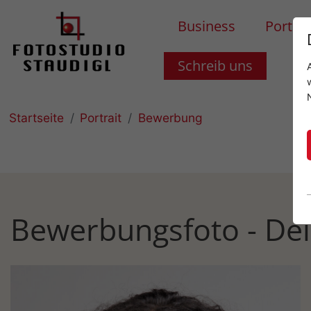
Business
Portrai
Schreib uns
Startseite
Portrait
Bewerbung
Bewerbungsfoto - Dei